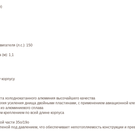
я)
гателя (л.с.): 150
(м): 1,1
у корпусу
иста холоднокатанного алюминия высочайшего качества
ология усиления днища двойными пластинами, с применением авиационной кл
 из алюминиевого сплава
м креплением по всей длине корпуса
ой части 35о/19о
пеной под давлением, что обеспечивает непотопляемость конструкции и пр