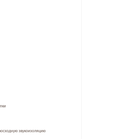
епки
евосходную звукоизоляцию