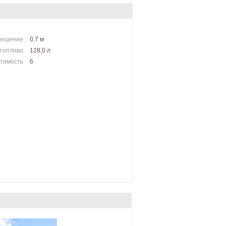
мещение
0,7 м
 топлива
128,0 л
тимость
6