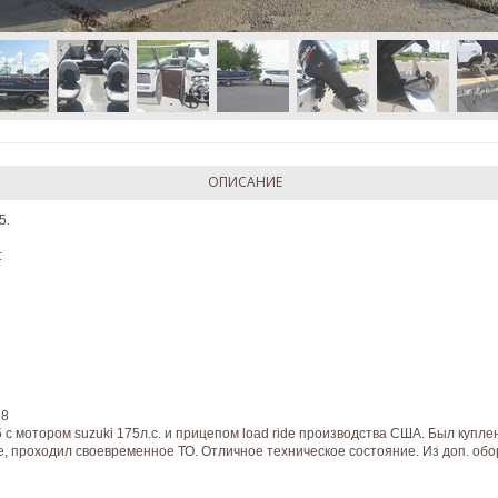
ОПИСАНИЕ
5.
:
38
5 с мотором suzuki 175л.с. и прицепом load ride производства США. Был купл
же, проходил своевременное ТО. Отличное техническое состояние. Из доп. об