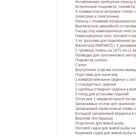
Антибликовая приборная панель в
Встроенный спидометр, тахометр,
А-травматичное ветровое стекло 
Электрика и электроника
Панель с плавкими предохраните
Выключатель аварийной остановк
Гнезда под навигационные огни (н
Навигационные огни: носовой и к
3 эл. разъема для подключения д
Магнитола AM/FM/CD с 6 динамик
2 трюмные помпы на 1875 л/ч (1 а
Проводка для троллингового мотор
Подсветка салона
Салон
Внутренняя отделка салона моющ
Подставки для напитков
1 комфортабельное сиденье с сист
2 стандартных сиденья
2 удобных откидных сиденья в кор
5 гнезд для установки сидений
Отсек для 1 аккумуляторной бата
Запираемые отсеки для хранения 
Запираемый герметичный термо-о
Большой запираемый бардачок в 
Верхний тент(крыша)
Отделения для живой рыбы
Носовой садок для живой рыбы на 
Кормовой садок для живой рыбы н