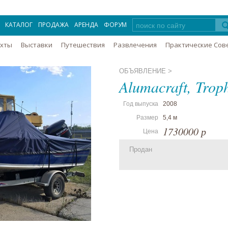
КАТАЛОГ
ПРОДАЖА
АРЕНДА
ФОРУМ
Яхты
Выставки
Путешествия
Развлечения
Практические Сов
ОБЪЯВЛЕНИЕ >
Alumacraft, Trop
Год выпуска
2008
Размер
5,4 м
1730000 р
Цена
Продан