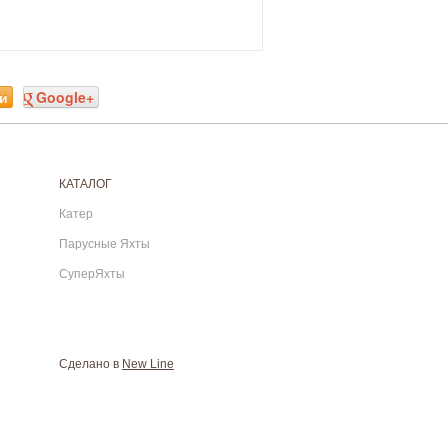
и
Google+
КАТАЛОГ
Катер
Парусные Яхты
СуперЯхты
Сделано в
New Line