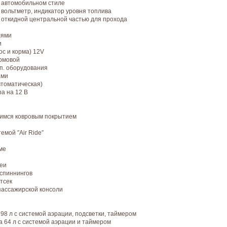
 автомобильном стиле
 вольтметр, индикатор уровня топлива
с откидной центральной частью для прохода
лями
и
ос и корма) 12V
ормовой
оп. оборудования
ами
втоматическая)
а на 12 В
имся ковровым покрытием
емой ″Air Ride″
ме
реи
спиннингов
тсек
пассажирской консоли
98 л с системой аэрации, подсветки, таймером
а 64 л с системой аэрации и таймером