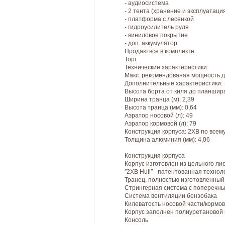
- аудиосистема
- 2 тента (хранение и эксплуатаци
- платформа с лесенкой
- гидроусилитель руля
- виниловое покрытие
- доп. аккумулятор
Продаю все в комплекте.
Торг.
Технические характеристики:
Макс. рекомендованая мощность дви
Дополнительные характеристики:
Высота борта от киля до планшира 
Ширина транца (м): 2,39
Высота транца (мм): 0,64
Аэратор носовой (л): 49
Аэратор кормовой (л): 79
Конструкция корпуса: 2ХВ по всем
Толщина алюминия (мм): 4,06
Конструкция корпуса
Корпус изготовлен из цельного л
″2ХВ Hull″ - патентованная техн
Транец, полностью изготовленный
Стрингерная система с поперечны
Система вентиляции бензобака
Килеватость носовой части/кормов
Корпус заполнен полиуретановой 
Консоль