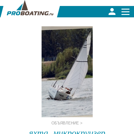
ОБЪЯВЛЕНИЕ >
яхта, микрокруизер