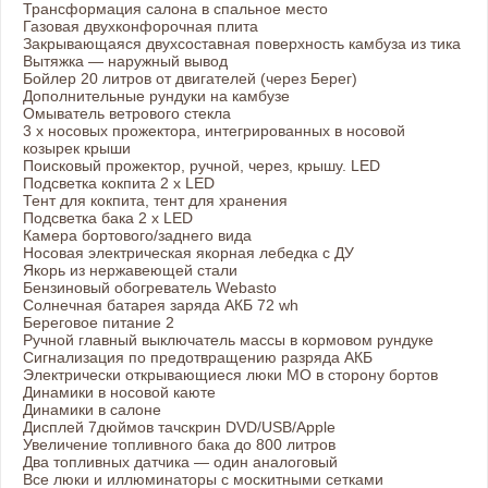
Трансформация салона в спальное место
Газовая двухконфорочная плита
Закрывающаяся двухсоставная поверхность камбуза из тика
Вытяжка — наружный вывод
Бойлер 20 литров от двигателей (через Берег)
Дополнительные рундуки на камбузе
Омыватель ветрового стекла
3 х носовых прожектора, интегрированных в носовой
козырек крыши
Поисковый прожектор, ручной, через, крышу. LED
Подсветка кокпита 2 х LED
Тент для кокпита, тент для хранения
Подсветка бака 2 х LED
Камера бортового/заднего вида
Носовая электрическая якорная лебедка с ДУ
Якорь из нержавеющей стали
Бензиновый обогреватель Webasto
Солнечная батарея заряда АКБ 72 wh
Береговое питание 2
Ручной главный выключатель массы в кормовом рундуке
Сигнализация по предотвращению разряда АКБ
Электрически открывающиеся люки МО в сторону бортов
Динамики в носовой каюте
Динамики в салоне
Дисплей 7дюймов тачскрин DVD/USB/Apple
Увеличение топливного бака до 800 литров
Два топливных датчика — один аналоговый
Все люки и иллюминаторы с москитными сетками