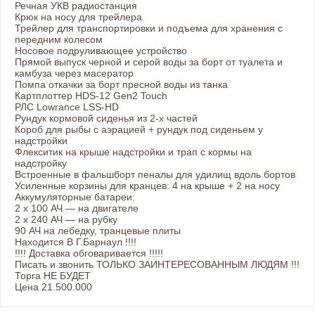
Речная УКВ радиостанция
Крюк на носу для трейлера
Трейлер для транспортировки и подъема для хранения с
передним колесом
Носовое подруливающее устройство
Прямой выпуск черной и серой воды за борт от туалета и
камбуза через масератор
Помпа откачки за борт пресной воды из танка
Картплоттер HDS-12 Gen2 Touch
РЛС Lowrance LSS-HD
Рундук кормовой сиденья из 2-х частей
Короб для рыбы с аэрацией + рундук под сиденьем у
надстройки
Флекситик на крыше надстройки и трап с кормы на
надстройку
Встроенные в фальшборт пеналы для удилищ вдоль бортов
Усиленные корзины для кранцев: 4 на крыше + 2 на носу
Аккумуляторные батареи:
2 х 100 АЧ — на двигателе
2 х 240 АЧ — на рубку
90 АЧ на лебедку, транцевые плиты
Находится В Г.Барнаул !!!!
!!!! Доставка обговаривается !!!!!
Писать и звонить ТОЛЬКО ЗАИНТЕРЕСОВАННЫМ ЛЮДЯМ !!!
Торга НЕ БУДЕТ
Цена 21.500.000