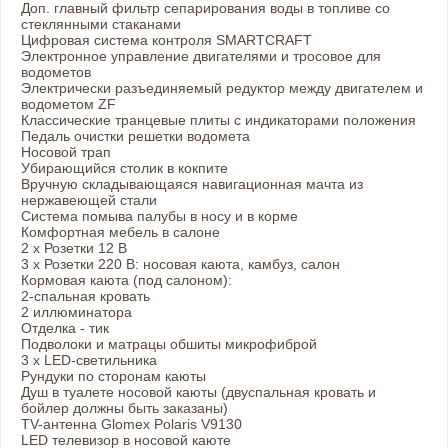
Доп. главный фильтр сепарирования воды в топливе со
стеклянными стаканами
Цифровая система контроля SMARTCRAFT
Электронное управление двигателями и тросовое для
водометов
Электрически разъединяемый редуктор между двигателем и
водометом ZF
Классические транцевые плиты с индикаторами положения
Педаль очистки решетки водомета
Носовой трап
Убирающийся столик в кокпите
Вручную складывающаяся навигационная мачта из
нержавеющей стали
Система помыва палубы в носу и в корме
Комфортная мебель в салоне
2 х Розетки 12 В
3 х Розетки 220 В: носовая каюта, камбуз, салон
Кормовая каюта (под салоном):
2-спальная кровать
2 иллюминатора
Отделка - тик
Подволоки и матрацы обшиты микрофиброй
3 х LED-светильника
Рундуки по сторонам каюты
Душ в туалете носовой каюты (двуспальная кровать и
бойлер должны быть заказаны)
TV-антенна Glomex Polaris V9130
LED телевизор в носовой каюте