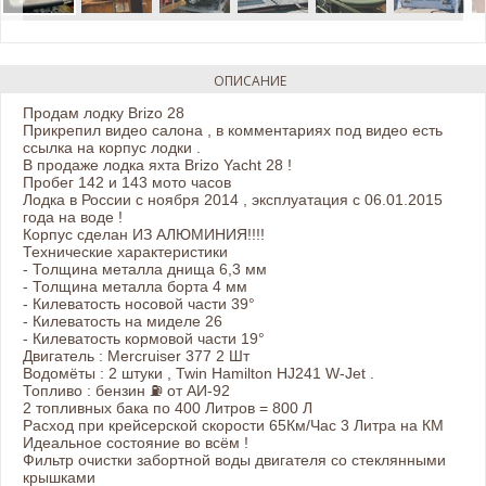
ОПИСАНИЕ
Продам лодку Brizo 28
Прикрепил видео салона , в комментариях под видео есть
ссылка на корпус лодки .
В продаже лодка яхта Brizo Yacht 28 !
Пробег 142 и 143 мото часов
Лодка в России с ноября 2014 , эксплуатация с 06.01.2015
года на воде !
Корпус сделан ИЗ АЛЮМИНИЯ!!!!
Технические характеристики
- Толщина металла днища 6,3 мм
- Толщина металла борта 4 мм
- Килеватость носовой части 39°
- Килеватость на миделе 26
- Килеватость кормовой части 19°
Двигатель : Mercruiser 377 2 Шт
Водомёты : 2 штуки , Twin Hamilton HJ241 W-Jet .
Топливо : бензин ⛽️ от АИ-92
2 топливных бака по 400 Литров = 800 Л
Расход при крейсерской скорости 65Км/Час 3 Литра на КМ
Идеальное состояние во всём !
Фильтр очистки забортной воды двигателя со стеклянными
крышками