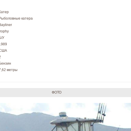
Катер
Рыболовные катера
Bayliner
trophy
Б/У
1989
США
2
Бензин
7,62 метры
ФОТО