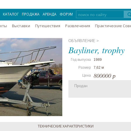
КАТАЛОГ
ПРОДАЖА
АРЕНДА
ФОРУМ
Яхты
Выставки
Путешествия
Развлечения
Практические Сов
ОБЪЯВЛЕНИЕ >
Bayliner, trophy
Год выпуска
1989
Размер
7,62 м
800000 р
Цена
Продан
ТЕХНИЧЕСКИЕ ХАРАКТЕРИСТИКИ