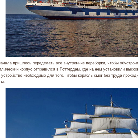
начала пришлось переделать все внутренние переборки, чтобы обустрои
ллический корпус отправился в Роттердам, где на нем установили высо
 устройство необходимо для того, чтобы корабль смог без труда проход
ты.