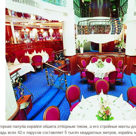
торная палуба корабля обшита отборным тиком, а его стройные мачты д
дь всех 42-х парусов составляет 5 тысяч квадратных метров, корабль м