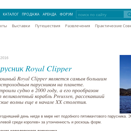
КАТАЛОГ
ПРОДАЖА
АРЕНДА
ФОРУМ
Яхты
Выставки
Путешествия
Развлечения
Практические Сов
.2016
русник Royal Clipper
кошный Royal Clipper является самым большим
ыстроходным парусником на планете.
роили судно в 2000 году, а его прообразом
л великолепный корабль Preussen, рассекавший
ские волны еще в начале XX столетия.
годняшний день нигде в мире нет подобного пятимачтового парусника. Э
олевой среди королев» за утонченность и роскошь форм.
ение королевского парусника