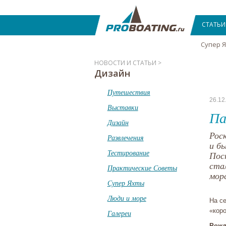
СТАТЬИ
Супер 
НОВОСТИ И СТАТЬИ >
Дизайн
Путешествия
26.12
Выставки
Па
Дизайн
Рос
Развлечения
и б
Тестирование
Пост
ста
Практические Советы
мор
Супер Яхты
Люди и море
На се
«кор
Галереи
Рожд