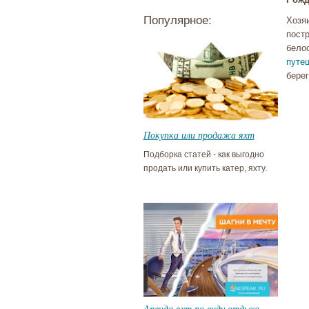
Популярное:
Хозя
постр
бело
путе
берег
Покупка или продажа яхт
Подборка статей - как выгодно
продать или купить катер, яхту.
Аренда яхт по виду отдыха