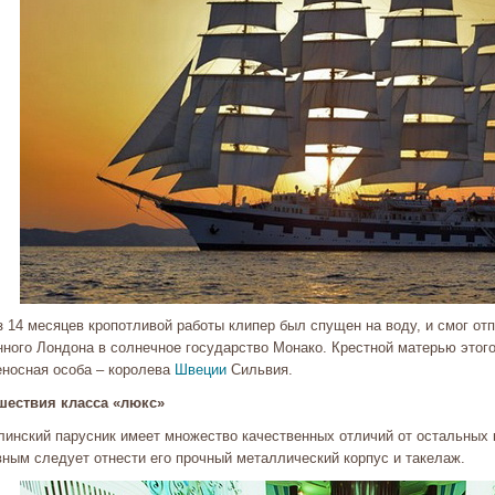
з 14 месяцев кропотливой работы клипер был спущен на воду, и смог от
нного Лондона в солнечное государство Монако. Крестной матерью этого
еносная особа – королева
Швеции
Сильвия.
шествия класса «люкс»
линский парусник имеет множество качественных отличий от остальных 
вным следует отнести его прочный металлический корпус и такелаж.