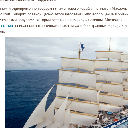
ином и одновременно творцом пятимачтового корабля является Михаэль 
ойкой. Говорят, главной целью этого человека было воплощение в жизн
снежными парусами, который бесстрашно бороздит океаны. Михаэля с с
шествия
, описанные в многочисленных книгах о бесстрашных корсарах и
ов.