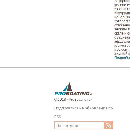
Затерянн
зелени и
красоты 
изумрудн
небольшо
котором 
старинна
величест
скале и о
с засне
верхушка
иллюстра
прекрасн
ждущей 
Подробн
© 2018 «ProBoating.ru»
Подписаться на обновления по
RSS