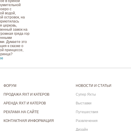
ое в буйной
зумительной
озеро с
ой водой,
й островок, на
приютилась
я церковь,
венный замок на
громная гряда гор
женными
ми. Думаете это
ция к сказке о
ой принцессе,
принца?
ее
ФОРУМ
НОВОСТИ И СТАТЬИ
ПРОДАЖА ЯХТ И КАТЕРОВ
Супер Яхты
АРЕНДА ЯХТ И КАТЕРОВ
Выставки
РЕКЛАМА НА САЙТЕ
Путешествия
КОНТАКТНАЯ ИНФОРМАЦИЯ
Развлечения
Дизайн