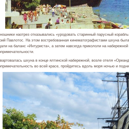
иношники наотрез отказывались «уродовать старинный парусный корабль
рий Павлотос. На этом востребованная кинематографистами шхуна была 
дали на баланс «Интуриста», а затем навсегда прикололи на набережной
опримечательности.
вартовалась шхуна в конце ялтинской набережной, возле отеля «Ореанд
опримечательность во всей красе, пройдитесь вдоль моря ночью и подни