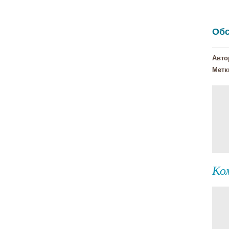
Обс
Авто
Метк
Ко