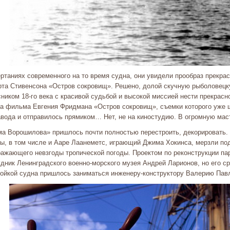
ертаниях современного на то время судна, они увидели прообраз прекра
рта Стивенсона «Остров сокровищ». Решено, долой скучную рыболовецк
сником 18-го века с красивой судьбой и высокой миссией нести прекрас
па фильма Евгения Фридмана «Остров сокровищ», съемки которого уже 
авода и отправилось прямиком… Нет, не на киностудию. В огромную мас
ма Ворошилова» пришлось почти полностью перестроить, декорировать. 
ры, в том числе и Ааре Лаанеметс, играющий Джима Хокинса, мерзли п
ражающего невзгоды тропической погоды. Проектом по реконструкции па
дник Ленинградского военно-морского музея Андрей Ларионов, но его с
ройкой судна пришлось заниматься инженеру-конструктору Валерию Пав