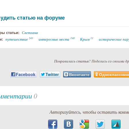
удить статью на форуме
Светлана
ры статьи:
243
198
11
путешествие
интересные места
Крым
исторические пар
и:
Понравилась статья? Поделись со своими д
Facebook
Twitter
Вконтакте
Одноклассник
мментарии
0
Авторизуйтесь, чтобы оставить комм