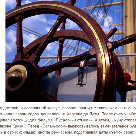
е достроили деревянный корпус, собрали рангоут с такелажем, затем по
аньола» своим ходом добралась из Херсона до Ялты. После съемок «О
довали эстонцы для фильма «Русалочьи отмели», а затем, шхуну отпра
инзоне Крузо». Перед «Эспаньолой» вырисовывалось замечательное бу
ть в своих фильмах многие режиссеры, подстраивая даты съемок своих 