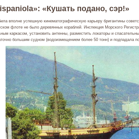
ispaniola»: «Кушать подано, сэр!»
била вполне успешную кинематографическую карьеру бригантины советско
тском флоте не было деревянных кораблей. Инспекция Морского Регистр
ьным каркасом, установить антенны, разместить локаторы и спасательн
аточно большим судном (водоизмещением более 50 тонн) и подпадала под