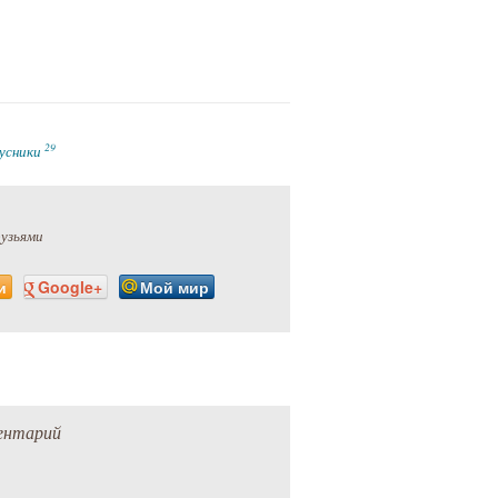
29
усники
рузьями
и
Google+
Мой мир
ентарий