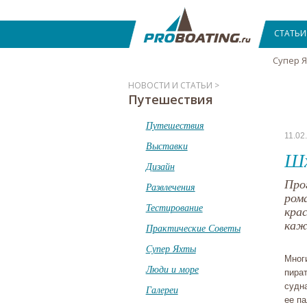
СТАТЬИ
Супер 
НОВОСТИ И СТАТЬИ >
Путешествия
Путешествия
11.02
Выставки
Шх
Дизайн
Про
Развлечения
ром
Тестирование
кра
каж
Практические Советы
Супер Яхты
Мног
Люди и море
пира
судн
Галереи
ее па