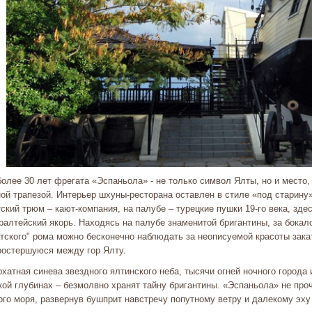
олее 30 лет фрегата «Эспаньола» - не только символ Ялты, но и место,
ной трапезой. Интерьер шхуны-ресторана оставлен в стиле «под старину
ский трюм – кают-компания, на палубе – турецкие пушки 19-го века, зде
ралтейский якорь. Находясь на палубе знаменитой бригантины, за бокал
атского" рома можно бесконечно наблюдать за неописуемой красоты зак
ростершуюся между гор Ялту.
атная синева звездного ялтинского неба, тысячи огней ночного города 
кой глубинах – безмолвно хранят тайну бригантины. «Эспаньола» не про
го моря, развернув бушприт навстречу попутному ветру и далекому эху 