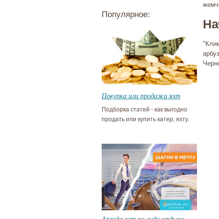
жемч
Популярное:
На
"Кли
арбу
Черн
Покупка или продажа яхт
Подборка статей - как выгодно
продать или купить катер, яхту.
Аренда яхт по виду отдыха