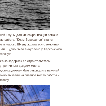
сной шхуны для киноэкранизации романа
ую работу, "Клим Ворошилов" станет
ное в массы. Шхуну ждала вся съемочная
шли. Судно было выкуплено у Херсонского
терскую.
Из-за задержек со строительством,
од проливным дождем марта,
русника должен был руководить научный
рочно вызвали на главное место работы и
лотосу.