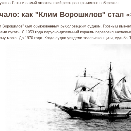
ужина Ялты и самый экзотический ресторан крымского побережья.
чало: как "Клим Ворошилов" стал 
м Ворошилов" был обыкновенным рыболовецким судном. Грозным именем 
зами пугать. С 1953 года парусно-дизельный корабль перевозил бахчевы
ому морю. До 1970 года. Когда судно увидели телевизионщики, судьба