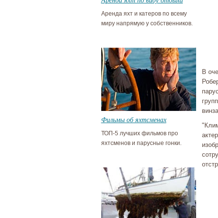
Аренда яхт и катеров по всему
миру напрямую у собственников.
В оч
Робе
пару
груп
винз
Фильмы об яхтсменах
"Кли
ТОП-5 лучших фильмов про
акте
яхтсменов и парусные гонки.
изоб
сотру
отст