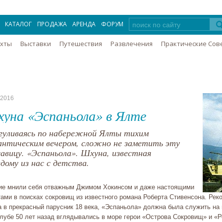
КАТАЛОГ
ПРОДАЖА
АРЕНДА
ФОРУМ
Яхты
Выставки
Путешествия
Развлечения
Практические Сов
.2016
уна «Эспаньола» в Ялте
гуливаясь по набережной Ялты тихим
антическим вечером, сложно не заметить эту
савицу. «Эспаньола». Шхуна, известная
дому из нас с детства.
ие мнили себя отважным Джимом Хокинсом и даже настоящими
тами в поисках сокровищ из известного романа Роберта Стивенсона. Рек
а в прекрасный парусник 18 века, «Эспаньола» должна была служить на 
лубе 50 лет назад вглядывались в море герои «Острова Сокровищ» и «Р