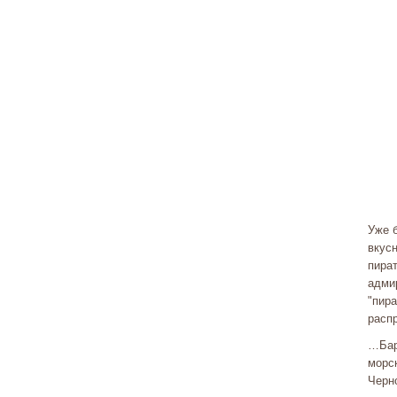
Уже б
вкус
пират
адми
"пир
расп
…Барх
морс
Черно