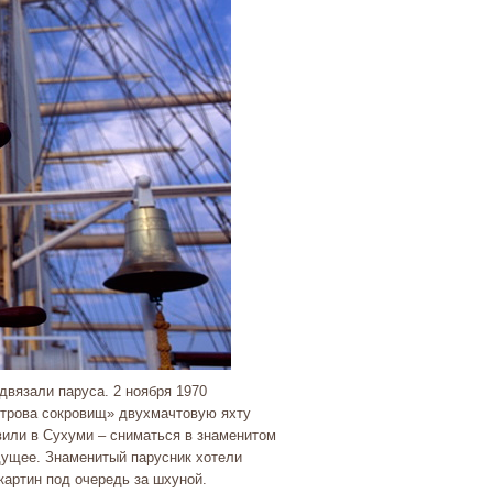
двязали паруса. 2 ноября 1970
строва сокровищ» двухмачтовую яхту
вили в Сухуми – сниматься в знаменитом
дущее. Знаменитый парусник хотели
картин под очередь за шхуной.