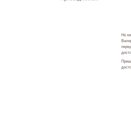
Но к
Вале
пере
дост
Приш
дост