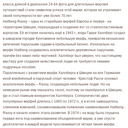
класса длиной в диапазоне 24-64 фута для длительных морских
путешествий стали символом успеха этой марки, которая не утрачивает
своей популярности вот уже более 70 лет.
Hallberg-Rassy – одна из старейших верфей Европы и первая - на
территории Швеции, перешедшая к созданию яхт со стеклопластиковым
корпусом. Её история началась ещё в 1943 г., когда Гарри Халлберг создал
в шведском городке Кунгсвикене небольшую верфь, превратив юношеское
увлечение парусными судами в прибыльный бизнес. Изначально на
верфи Hallberg создавались исключительно деревянные парусники,
причём без каких-либо чертежей. Халлберг был уверен, что настоящему
мастеру для создания качественной лодки не требуются никакие
подручные пособия.
Параллельно с развитием верфи Халлберга в Швеции на юге Германии
иной влюблённый в парусный спорт человек - Кристоф Расси основал
аналогичную верфь – Rassy, создающую небольшие лодки. Но на
немецком рынке ему оказалось тесно, поэтому он перебрался в Швецию,
где и стал главным конкурентом Халлберга. Соперничество двух
популярных верфей длилось с 1965 по 1972 гг., и в итоге завершилось
слиянием компаний, ознаменовавшим появление наименования Hallberg-
Rassy и начало нового этапа развития. В 1974 г. на воду была спущена
первая яхта под наименованием объединённой марки, а уже спустя
десятилетие в каждой модели прослеживается чёткая линия верфи,