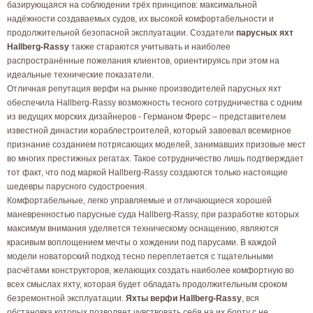
базирующаяся на соблюдении трёх принципов: максимальной
надёжности создаваемых судов, их высокой комфортабельности и
продолжительной безопасной эксплуатации. Создатели
парусных яхт
Hallberg-Rassy
также стараются учитывать и наиболее
распространённые пожелания клиентов, ориентируясь при этом на
идеальные технические показатели.
Отличная репутация верфи на рынке производителей парусных яхт
обеспечила Hallberg-Rassy возможность тесного сотрудничества с одним
из ведущих морских дизайнеров - Германом Фрерс – представителем
известной династии кораблестроителей, который завоевал всемирное
признание созданием потрясающих моделей, занимавших призовые мест
во многих престижных регатах. Такое сотрудничество лишь подтверждает
тот факт, что под маркой Hallberg-Rassy создаются только настоящие
шедевры парусного судостроения.
Комфортабельные, легко управляемые и отличающиеся хорошей
маневренностью парусные суда Hallberg-Rassy, при разработке которых
максимум внимания уделяется техническому оснащению, являются
красивым воплощением мечты о хождении под парусами. В каждой
модели новаторский подход тесно переплетается с тщательными
расчётами конструкторов, желающих создать наиболее комфортную во
всех смыслах яхту, которая будет обладать продолжительным сроком
безремонтной эксплуатации.
Яхты верфи Hallberg-Rassy
, вся
обстановка которых позволяет чувствовать себя на их борту с не