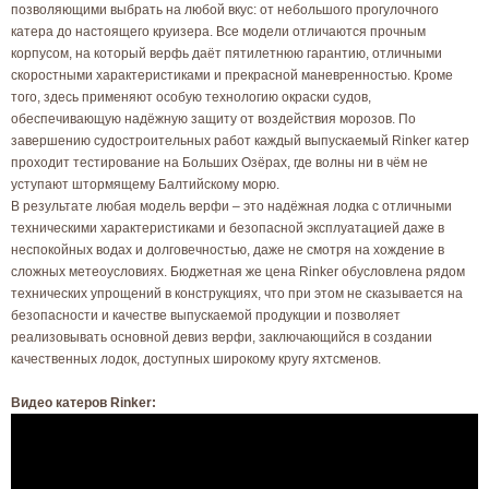
позволяющими выбрать на любой вкус: от небольшого прогулочного
катера до настоящего круизера. Все модели отличаются прочным
корпусом, на который верфь даёт пятилетнюю гарантию, отличными
скоростными характеристиками и прекрасной маневренностью. Кроме
того, здесь применяют особую технологию окраски судов,
обеспечивающую надёжную защиту от воздействия морозов. По
завершению судостроительных работ каждый выпускаемый Rinker катер
проходит тестирование на Больших Озёрах, где волны ни в чём не
уступают штормящему Балтийскому морю.
В результате любая модель верфи – это надёжная лодка с отличными
техническими характеристиками и безопасной эксплуатацией даже в
неспокойных водах и долговечностью, даже не смотря на хождение в
сложных метеоусловиях. Бюджетная же цена Rinker обусловлена рядом
технических упрощений в конструкциях, что при этом не сказывается на
безопасности и качестве выпускаемой продукции и позволяет
реализовывать основной девиз верфи, заключающийся в создании
качественных лодок, доступных широкому кругу яхтсменов.
Видео катеров Rinker: