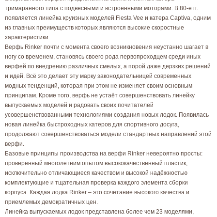
тримаранного типа с подвесными и встроенными моторами. В 80-е гг.
появляется линейка круизных моделей Fiesta Vee и катера Captiva, одним
из главных преимуществ которых являются высокие скоростные
характеристики.
Верфь Rinker почти с момента своего возникновения неустанно шагает в
ногу со временем, становясь своего рода первопроходцем среди иных
верфей по внедрению различных смелых, а порой даже дерзких решений
и идей. Всё это делает эту марку законодательницей современных
модных тенденций, которая при этом не изменяет своим основным
принципам. Кроме того, верфь не устаёт совершенствовать линейку
выпускаемых моделей и радовать своих почитателей
усовершенствованными технологиями создания новых лодок. Появилась
новая линейка быстроходных катеров для спортивного досуга,
продолжают совершенствоваться модели стандартных направлений этой
верфи.
Базовые принципы производства на верфи Rinker невероятно просты:
проверенный многолетним опытом высококачественный пластик,
исключительно отличающиеся качеством и высокой надёжностью
комплектующие и тщательная проверка каждого элемента сборки
корпуса. Каждая лодка Rinker – это сочетание высокого качества и
приемлемых демократичных цен.
Линейка выпускаемых лодок представлена более чем 23 моделями,