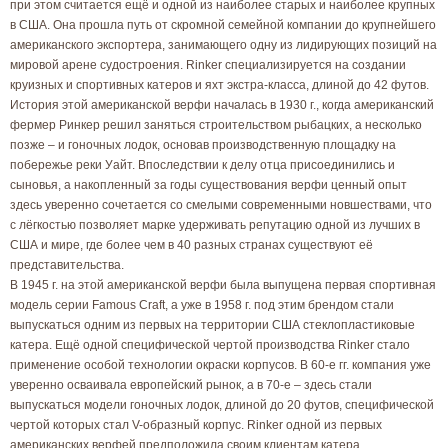
при этом считается ещё и одной из наиболее старых и наиболее крупных
в США. Она прошла путь от скромной семейной компании до крупнейшего
американского экспортера, занимающего одну из лидирующих позиций на
мировой арене судостроения. Rinker специализируется на создании
круизных и спортивных катеров и яхт экстра-класса, длиной до 42 футов.
История этой американской верфи началась в 1930 г., когда американский
фермер Ринкер решил заняться строительством рыбацких, а несколько
позже – и гоночных лодок, основав производственную площадку на
побережье реки Уайт. Впоследствии к делу отца присоединились и
сыновья, а накопленный за годы существования верфи ценный опыт
здесь уверенно сочетается со смелыми современными новшествами, что
с лёгкостью позволяет марке удерживать репутацию одной из лучших в
США и мире, где более чем в 40 разных странах существуют её
представительства.
В 1945 г. на этой американской верфи была выпущена первая спортивная
модель серии Famous Craft, а уже в 1958 г. под этим брендом стали
выпускаться одним из первых на территории США стеклопластиковые
катера. Ещё одной специфической чертой производства Rinker стало
применение особой технологии окраски корпусов. В 60-е гг. компания уже
уверенно осваивала европейский рынок, а в 70-е – здесь стали
выпускаться модели гоночных лодок, длиной до 20 футов, специфической
чертой которых стал V-образный корпус. Rinker одной из первых
американских верфей предположила своим клиентам катера