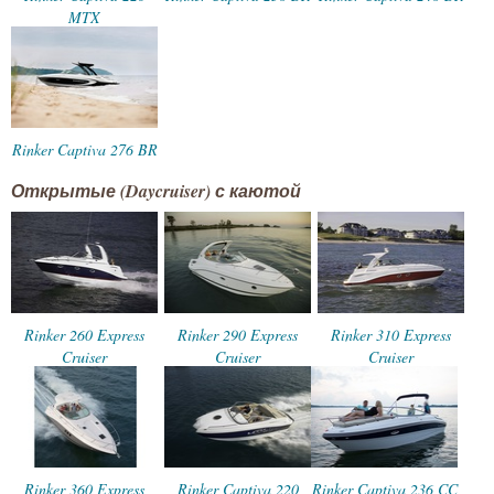
MTX
Rinker Captiva 276 BR
Открытые (Daycruiser) с каютой
Rinker 260 Express
Rinker 290 Express
Rinker 310 Express
Cruiser
Cruiser
Cruiser
Rinker 360 Express
Rinker Captiva 220
Rinker Captiva 236 CC