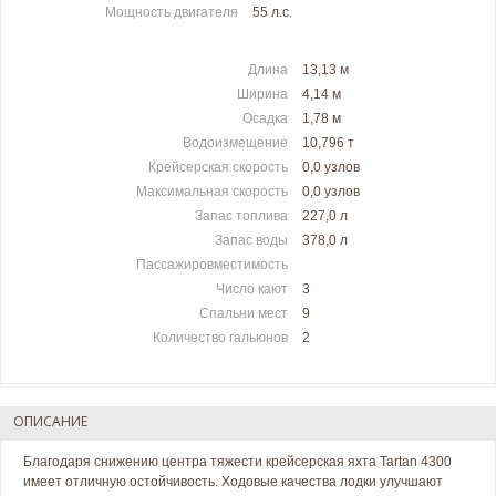
Мощность двигателя
55 л.c.
Длина
13,13 м
Ширина
4,14 м
Осадка
1,78 м
Водоизмещение
10,796 т
Крейсерская скорость
0,0 узлов
Максимальная скорость
0,0 узлов
Запас топлива
227,0 л
Запас воды
378,0 л
Пассажировместимость
Число кают
3
Спальни мест
9
Количество гальюнов
2
ОПИСАНИЕ
Благодаря снижению центра тяжести крейсерская яхта Tartan 4300
имеет отличную остойчивость. Ходовые качества лодки улучшают