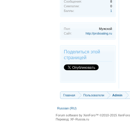
Сообщения:
8
Симпатии:
0
Баллы:
1
Пол:
Мужской
Сайт:
http://proboating.ru
Поделиться этой
страницей
Главная
Пользователи
Admin
Russian (RU)
Forum software by XenForo™
©2010-2015 XenForo 
Перевод:
XF-Russia.ru