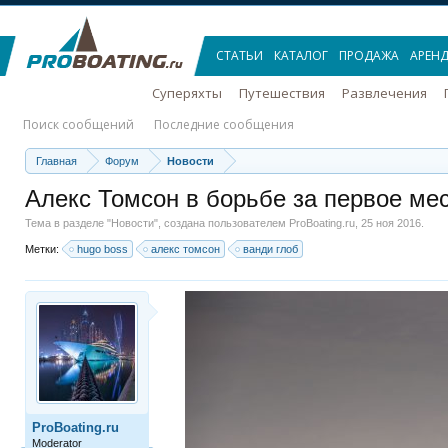
СТАТЬИ
КАТАЛОГ
ПРОДАЖА
АРЕН
Суперяхты
Путешествия
Развлечения
Поиск сообщений
Последние сообщения
Главная
Форум
Новости
Алекс Томсон в борьбе за первое мес
Тема в разделе "
Новости
", создана пользователем
ProBoating.ru
,
25 ноя 2016
.
Метки:
hugo boss
алекс томсон
ванди глоб
ProBoating.ru
Moderator