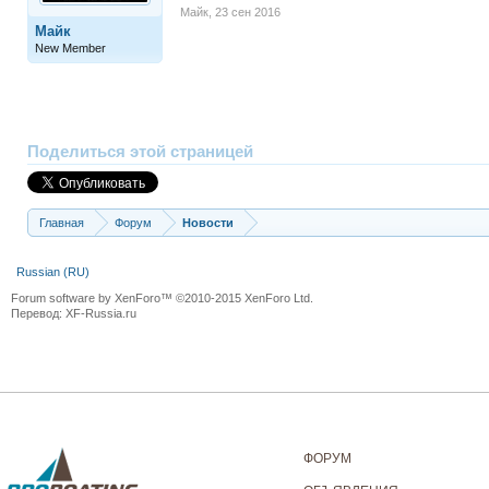
Майк
,
23 сен 2016
Майк
New Member
Поделиться этой страницей
Главная
Форум
Новости
Russian (RU)
Forum software by XenForo™
©2010-2015 XenForo Ltd.
Перевод:
XF-Russia.ru
ФОРУМ