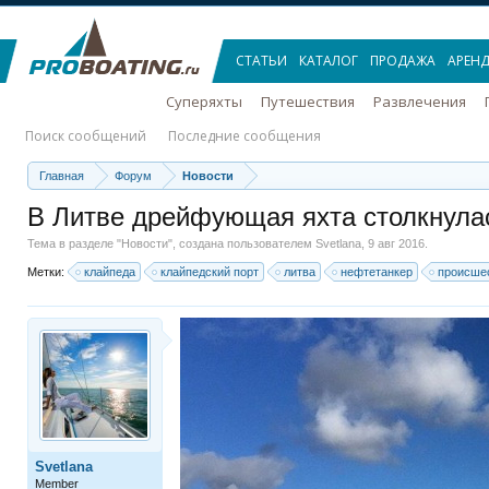
СТАТЬИ
КАТАЛОГ
ПРОДАЖА
АРЕН
Суперяхты
Путешествия
Развлечения
Поиск сообщений
Последние сообщения
Главная
Форум
Новости
В Литве дрейфующая яхта столкнула
Тема в разделе "
Новости
", создана пользователем
Svetlana
,
9 авг 2016
.
Метки:
клайпеда
клайпедский порт
литва
нефтетанкер
происше
Svetlana
Member