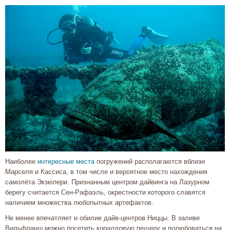
Наиболее
интересные места
погружений располагаются вблизи
Марселя и Кассиса, в том числе и вероятное место нахождения
самолёта Экзюпери. Признанным центром дайвинга на Лазурном
берегу считается Сен-Рафаэль, окрестности которого славятся
наличием множества любопытных артефактов.
Не менее впечатляет и обилие дайв-центров Ниццы. В заливе
Вильфранш можно посетить коралловую пещеру и полюбоваться на