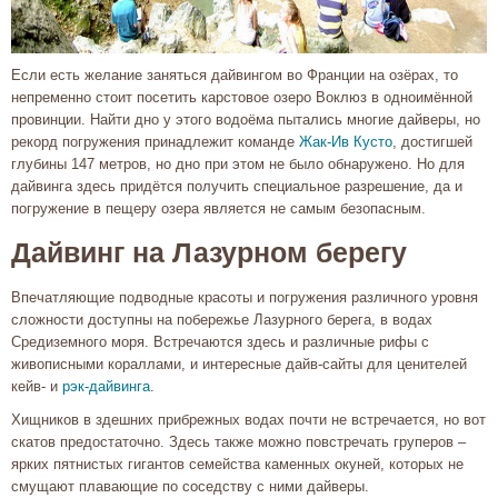
Если есть желание заняться дайвингом во Франции на озёрах, то
непременно стоит посетить карстовое озеро Воклюз в одноимённой
провинции. Найти дно у этого водоёма пытались многие дайверы, но
рекорд погружения принадлежит команде
Жак-Ив Кусто
, достигшей
глубины 147 метров, но дно при этом не было обнаружено. Но для
дайвинга здесь придётся получить специальное разрешение, да и
погружение в пещеру озера является не самым безопасным.
Дайвинг на Лазурном берегу
Впечатляющие подводные красоты и погружения различного уровня
сложности доступны на побережье Лазурного берега, в водах
Средиземного моря. Встречаются здесь и различные рифы с
живописными кораллами, и интересные дайв-сайты для ценителей
кейв- и
рэк-дайвинга
.
Хищников в здешних прибрежных водах почти не встречается, но вот
скатов предостаточно. Здесь также можно повстречать груперов –
ярких пятнистых гигантов семейства каменных окуней, которых не
смущают плавающие по соседству с ними дайверы.