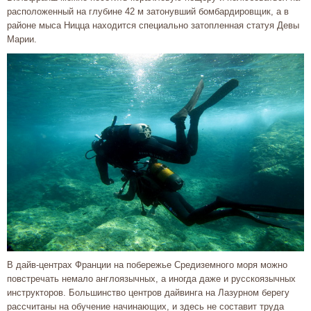
расположенный на глубине 42 м затонувший бомбардировщик, а в
районе мыса Ницца находится специально затопленная статуя Девы
Марии.
В дайв-центрах Франции на побережье Средиземного моря можно
повстречать немало англоязычных, а иногда даже и русскоязычных
инструкторов. Большинство центров дайвинга на Лазурном берегу
рассчитаны на обучение начинающих, и здесь не составит труда