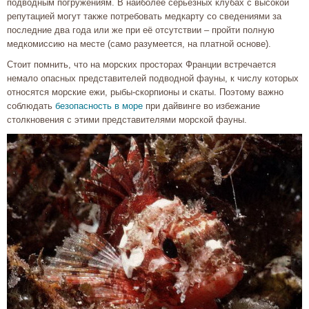
подводным погружениям. В наиболее серьёзных клубах с высокой
репутацией могут также потребовать медкарту со сведениями за
последние два года или же при её отсутствии – пройти полную
медкомиссию на месте (само разумеется, на платной основе).
Стоит помнить, что на морских просторах Франции встречается
немало опасных представителей подводной фауны, к числу которых
относятся морские ежи, рыбы-скорпионы и скаты. Поэтому важно
соблюдать
безопасность в море
при дайвинге во избежание
столкновения с этими представителями морской фауны.