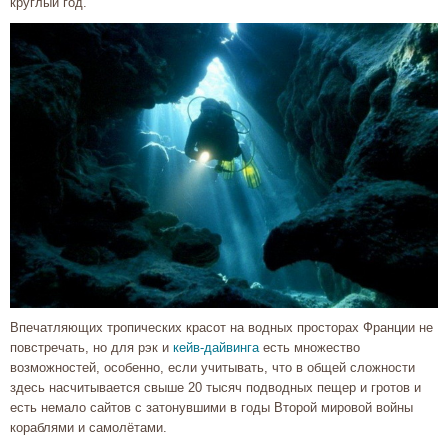
круглый год.
Впечатляющих тропических красот на водных просторах Франции не
повстречать, но для рэк и
кейв-дайвинга
есть множество
возможностей, особенно, если учитывать, что в общей сложности
здесь насчитывается свыше 20 тысяч подводных пещер и гротов и
есть немало сайтов с затонувшими в годы Второй мировой войны
кораблями и самолётами.