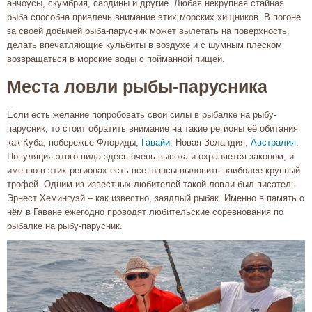
анчоусы, скумбрия, сардины и другие. Любая некрупная стайная
рыба способна привлечь внимание этих морских хищников. В погоне
за своей добычей рыба-парусник может вылетать на поверхность,
делать впечатляющие кульбиты в воздухе и с шумным плеском
возвращаться в морские воды с пойманной пищей.
Места ловли рыбы-парусника
Если есть желание попробовать свои силы в рыбалке на рыбу-
парусник, то стоит обратить внимание на такие регионы её обитания
как Куба, побережье Флориды,
Гавайи
, Новая Зеландия,
Австралия
.
Популяция этого вида здесь очень высока и охраняется законом, и
именно в этих регионах есть все шансы выловить наиболее крупный
трофей. Одним из известных любителей такой ловли был писатель
Эрнест Хемингуэй – как известно, заядлый рыбак. Именно в память о
нём в Гаване ежегодно проводят любительские соревнования по
рыбалке на рыбу-парусник.