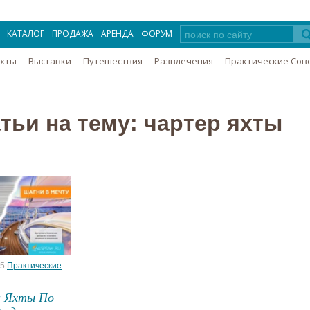
КАТАЛОГ
ПРОДАЖА
АРЕНДА
ФОРУМ
Яхты
Выставки
Путешествия
Развлечения
Практические Сов
тьи на тему: чартер яхты
25
Практические
а Яхты По