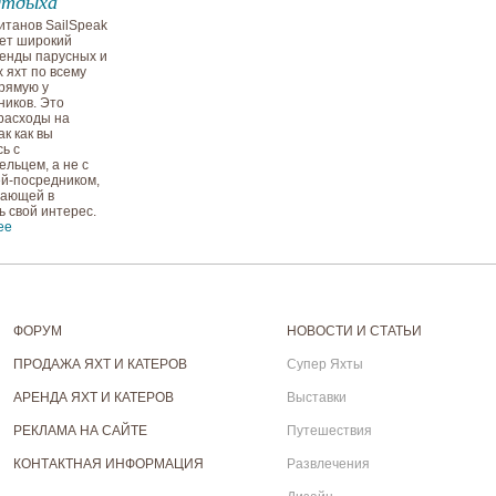
Отдыха
итанов SailSpeak
ет широкий
енды парусных и
 яхт по всему
рямую у
ников. Это
расходы на
ак как вы
ь с
ельцем, а не с
й-посредником,
вающей в
ь свой интерес.
ее
ФОРУМ
НОВОСТИ И СТАТЬИ
ПРОДАЖА ЯХТ И КАТЕРОВ
Супер Яхты
АРЕНДА ЯХТ И КАТЕРОВ
Выставки
РЕКЛАМА НА САЙТЕ
Путешествия
КОНТАКТНАЯ ИНФОРМАЦИЯ
Развлечения