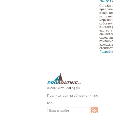
Виду 
Сеть Кап
предлага
выбор ар
моторных
миру нап
собствен
снижает 
чартер, т
общаетес
судовлад
компание
заклады
стоимост
Подробн
© 2018 «ProBoating.ru»
Подписаться на обновления по
RSS