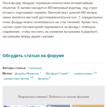
Люсе-фьорд обладает огромным количеством интереснейших
объектов. В заливе находится 400-метровый водопад, под струи
которого подплывают корабли. Висячий мост длиной 640 метров
также является местной достопримечательностью. С определенных
точек фьорда можно полюбоваться на стаи тюленей. Кроме того,
тысячи туристов ежегодной поднимаются на фьорд с помощью
снаряжения, чтобы постоять на огромном булыжнике Кьёрагболт,
застрявшем между двумя скалами.
Обсудить статью на форуме
Светлана
Авторы статьи:
1
3
243
фьорды Норвегии
Милфорд Саунд
путешествие
Метки:
198
8
интересные места
фьорды
Понравилась статья? Поделись со своими друзьями