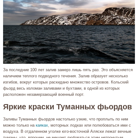
За последние 100 лет залив замерз лишь пять раз. Это объясняется
наличием теплого подводного течения. Залив образует несколько
изгибов, вокруг которых раскидано множество островов. Кольский
фьорд весь изломан заливами и бухтами, в одной из которых
расположен незамерзающий военный порт.
Яркие краски Туманных фьордов
Заливы Туманных фьордов настолько узкие, что проплыть по ним
можно только на
каяках
, моторных лодках или полюбоваться ими с
воздуха. В отдаленном уголке юго-восточной Аляски лежат вечные
туманы, что, впрочем, не мешает любоваться этим нетронутым