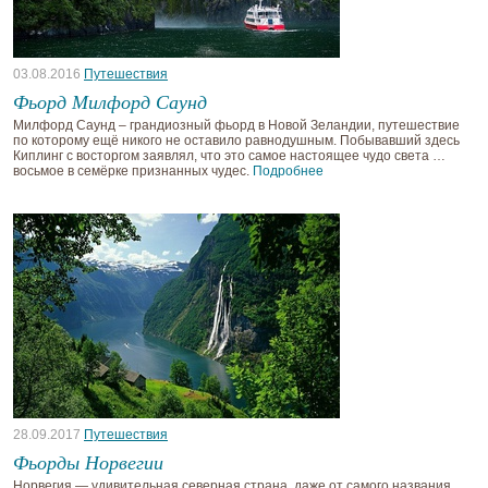
03.08.2016
Путешествия
Фьорд Милфорд Саунд
Милфорд Саунд – грандиозный фьорд в Новой Зеландии, путешествие
по которому ещё никого не оставило равнодушным. Побывавший здесь
Киплинг с восторгом заявлял, что это самое настоящее чудо света …
восьмое в семёрке признанных чудес.
Подробнее
28.09.2017
Путешествия
Фьорды Норвегии
Норвегия — удивительная северная страна, даже от самого названия