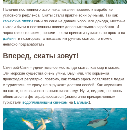
Наличие постоянного источника питания привело к выработке
условного рефлекса. Скаты стали практически ручными. Так как
карибские пляжи
сами по себе не давали хорошего дохода, местные
жители были в постоянном поиске дополнительного заработка. И
через какое-то время, поняли – если привезти туристов не просто на
дайвинг
и позагорать, а показать им ручных скатов, то можно
неплохо подзаработать.
Вперед, скаты зовут!
Стингрей-Сити – удивительное место, где скаты, как сыр в масле.
Эти морские существа очень умны. Выучили, что кормежка
происходит регулярно, поэтому, как только здесь появляется лодка
с туристами, ее сразу же окружают десятки особей. Как «суслики»
на охоте, они начинают высматривать еду. Ну, и, видимо, не прочь
обниматься и фотографироваться (аналогично прикормленным
туристами
водоплавающим свинкам
на
Багамах
).