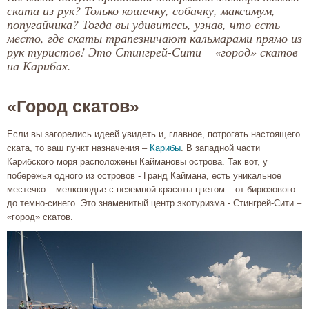
ската из рук? Только кошечку, собачку, максимум,
попугайчика? Тогда вы удивитесь, узнав, что есть
место, где скаты трапезничают кальмарами прямо из
рук туристов! Это Стингрей-Сити – «город» скатов
на Карибах.
«Город скатов»
Если вы загорелись идеей увидеть и, главное, потрогать настоящего
ската, то ваш пункт назначения –
Карибы
. В западной части
Карибского моря расположены Каймановы острова. Так вот, у
побережья одного из островов - Гранд Каймана, есть уникальное
местечко – мелководье с неземной красоты цветом – от бирюзового
до темно-синего. Это знаменитый центр экотуризма - Стингрей-Сити –
«город» скатов.