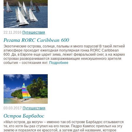
22.11.2016
Путешествия
Регата RORC Caribbean 600
Экзотические острова, солнце, пальмы и много парусов! В такой летней
атмосфере проходит ежегодная популярная гонка RORC Caribbean
600. Да, в Европе еще царит зима, лежит февральский снег, а на жарких
островах разворачиваются завораживающие неискушенного зрителя
события – состязания яхт.
Подробнее
03.03.2017
Путешествия
Остров Барбадос
«Мал остров, да могуч» – именно так об острове Барбадос отзываются
те, кто хотя бы раз ступил на его пески. Педро Кампос приплыл на эту
землю и поразился ее красотой, а затем дал ей название, которое