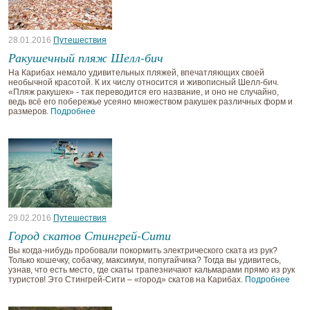
28.01.2016
Путешествия
Ракушечный пляж Шелл-бич
На Карибах немало удивительных пляжей, впечатляющих своей
необычной красотой. К их числу относится и живописный Шелл-бич.
«Пляж ракушек» - так переводится его название, и оно не случайно,
ведь всё его побережье усеяно множеством ракушек различных форм и
размеров.
Подробнее
29.02.2016
Путешествия
Город скатов Стингрей-Сити
Вы когда-нибудь пробовали покормить электрического ската из рук?
Только кошечку, собачку, максимум, попугайчика? Тогда вы удивитесь,
узнав, что есть место, где скаты трапезничают кальмарами прямо из рук
туристов! Это Стингрей-Сити – «город» скатов на Карибах.
Подробнее