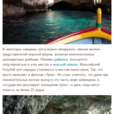
В некоторых кавернах грота можно обнаружить обилие мелких
представителей морской фауны, включая многочисленных
разноцветных рыбёшек. Помимо
дайвинга
, пользуется
популярностью в этих местах и
морской каякинг
. Мальтийский
Голубой грот нередко становится и местом киносъёмок. Так, это
место мелькает в фильме «Троя». Но стоит отметить, что даже при
незначительных волнах выход в эту часть моря запрещена, а
государство регулирует посещение грота – в день сюда могут
попасть не более 25 лодок.