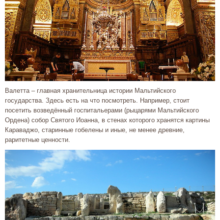
Валетта – главная хранительница истории Мальтийского
государства. Здесь есть на что посмотреть. Например, стоит
посетить возведённый госпитальерами (рыцарями Мальтийского
Ордена) собор Святого Иоанна, в стенах которого хранятся картины
Караваджо, старинные гобелены и иные, не менее древние,
раритетные ценности.