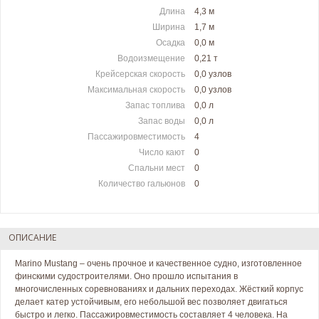
Длина
4,3 м
Ширина
1,7 м
Осадка
0,0 м
Водоизмещение
0,21 т
Крейсерская скорость
0,0 узлов
Максимальная скорость
0,0 узлов
Запас топлива
0,0 л
Запас воды
0,0 л
Пассажировместимость
4
Число кают
0
Спальни мест
0
Количество гальюнов
0
ОПИСАНИЕ
Marino Mustang – очень прочное и качественное судно, изготовленное
финскими судостроителями. Оно прошло испытания в
многочисленных соревнованиях и дальних переходах. Жёсткий корпус
делает катер устойчивым, его небольшой вес позволяет двигаться
быстро и легко. Пассажировместимость составляет 4 человека. На