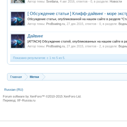
Автор темы:
Svetlana
,
4 авг 2016
, ответов - 0, в разделе:
Новости
[ Обсуждение статьи ] Клифф-дайвинг - море экс
Обсуждение статьи, опубликованной на нашем сайте в разделе "Ста
Автор темы:
ProBoating.ru
,
27 дек 2015
, ответов - 0, в разделе:
Водны
Дайвинг
[ATTACH] Обсуждение статей, опубликованных на нашем сайте в раз
Автор темы:
ProBoating.ru
,
27 дек 2015
, ответов - 2, в разделе:
Водны
Показано результатов: с 1 по 5 из 5.
Главная
Метки
Russian (RU)
Forum software by XenForo™
©2010-2015 XenForo Ltd.
Перевод:
XF-Russia.ru