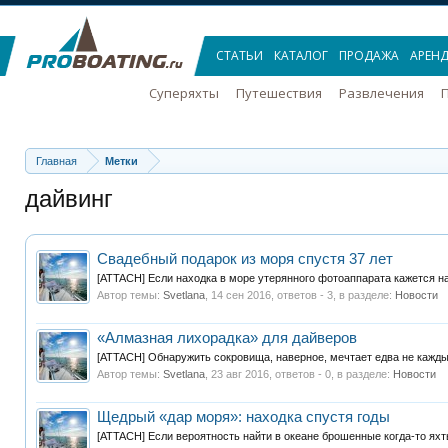
СТАТЬИ
КАТАЛОГ
ПРОДАЖА
АРЕН
Суперяхты
Путешествия
Развлечения
П
Главная
Метки
дайвинг
Свадебный подарок из моря спустя 37 лет
[ATTACH] Если находка в море утерянного фотоаппарата кажется нас
Автор темы:
Svetlana
,
14 сен 2016
, ответов - 3, в разделе:
Новости
«Алмазная лихорадка» для дайверов
[ATTACH] Обнаружить сокровища, наверное, мечтает едва не каждый
Автор темы:
Svetlana
,
23 авг 2016
, ответов - 0, в разделе:
Новости
Щедрый «дар моря»: находка спустя годы
[ATTACH] Если вероятность найти в океане брошенные когда-то яхт