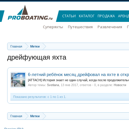
СТАТЬИ
КАТАЛОГ
ПРОДАЖА
АРЕН
Суперяхты
Путешествия
Развлечения
П
Главная
Метки
дрейфующая яхта
6-летний ребёнок месяц дрейфовал на яхте в отк
[ATTACH] История знает не один случай, когда после продолжитель
Автор темы:
Svetlana
,
13 янв 2017
, ответов - 0, в разделе:
Новости
Показано результатов: с 1 по 1 из 1.
Главная
Метки