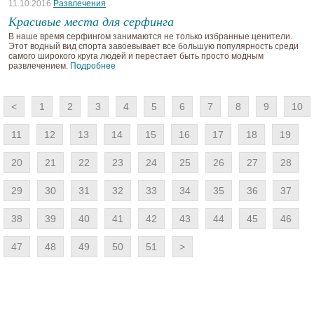
11.10.2016
Развлечения
Красивые места для серфинга
В наше время серфингом занимаются не только избранные ценители.
Этот водный вид спорта завоевывает все большую популярность среди
самого широкого круга людей и перестает быть просто модным
развлечением.
Подробнее
<
1
2
3
4
5
6
7
8
9
10
11
12
13
14
15
16
17
18
19
20
21
22
23
24
25
26
27
28
29
30
31
32
33
34
35
36
37
38
39
40
41
42
43
44
45
46
47
48
49
50
51
>