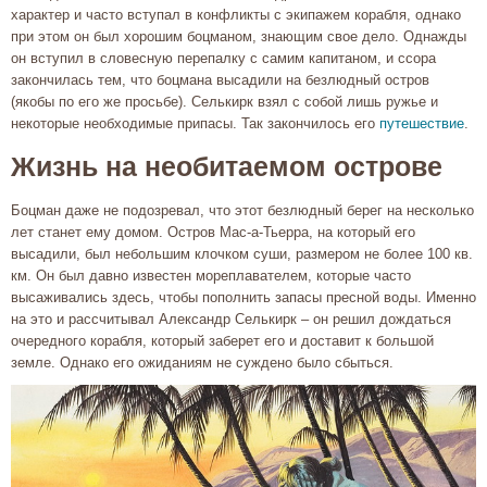
характер и часто вступал в конфликты с экипажем корабля, однако
при этом он был хорошим боцманом, знающим свое дело. Однажды
он вступил в словесную перепалку с самим капитаном, и ссора
закончилась тем, что боцмана высадили на безлюдный остров
(якобы по его же просьбе). Селькирк взял с собой лишь ружье и
некоторые необходимые припасы. Так закончилось его
путешествие
.
Жизнь на необитаемом острове
Боцман даже не подозревал, что этот безлюдный берег на несколько
лет станет ему домом. Остров Мас-а-Тьерра, на который его
высадили, был небольшим клочком суши, размером не более 100 кв.
км. Он был давно известен мореплавателем, которые часто
высаживались здесь, чтобы пополнить запасы пресной воды. Именно
на это и рассчитывал Александр Селькирк – он решил дождаться
очередного корабля, который заберет его и доставит к большой
земле. Однако его ожиданиям не суждено было сбыться.