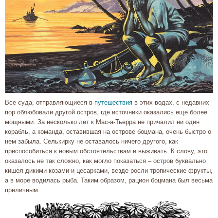
Все суда, отправляющиеся в
путешествия
в этих водах, с недавних
пор облюбовали другой остров, где источники оказались еще более
мощными. За несколько лет к Мас-а-Тьерра не причалил ни один
корабль, а команда, оставившая на острове боцмана, очень быстро о
нем забыла. Селькирку не оставалось ничего другого, как
приспособиться к новым обстоятельствам и выживать. К слову, это
оказалось не так сложно, как могло показаться – остров буквально
кишел дикими козами и цесарками, везде росли тропические фрукты,
а в море водилась рыба. Таким образом, рацион боцмана был весьма
приличным.