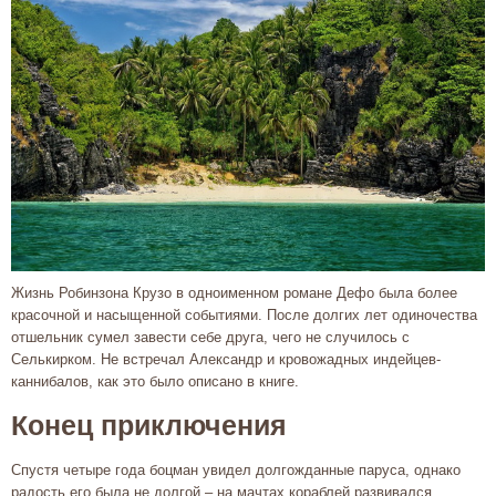
Жизнь Робинзона Крузо в одноименном романе Дефо была более
красочной и насыщенной событиями. После долгих лет одиночества
отшельник сумел завести себе друга, чего не случилось с
Селькирком. Не встречал Александр и кровожадных индейцев-
каннибалов, как это было описано в книге.
Конец приключения
Спустя четыре года боцман увидел долгожданные паруса, однако
радость его была не долгой – на мачтах кораблей развивался