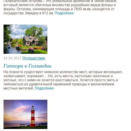
Галапагосские острова – это уникальный архипелаг в Тихом океане,
который является обителью множества редчайших видов флоры и
фауны. Острова, занимающие площадь в 7800 кв.км, находятся от
государства Эквадор в 972 км.
Подробнее
14.04.2017
Путешествия
Гитхорн в Голландии
На планете существует немалое количество мест, которые восхищают,
захватывают, поражают… Но, есть места, настолько сказочные и
уютные, что с ними не хочется расставаться. Хочется просто жить и
любоваться их удивительной гармонией природы и жизнелюбием
местных жителей.
Подробнее