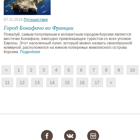
07.11.2016
Путешествия
Город Бонифачо во Франции
Пожалуй, самым популярным и колоритным городом Корсики является
местечко Бонифачо, ежегодно привлекающее туристов со всех уголков
Европы. Этот населенный пункт, который можно назвать своеобразной
коммуной, расположился на южном побережье живописного острова
Корсика.
Подробнее
<
1
2
3
4
5
6
7
8
9
10
11
12
13
14
15
16
17
>