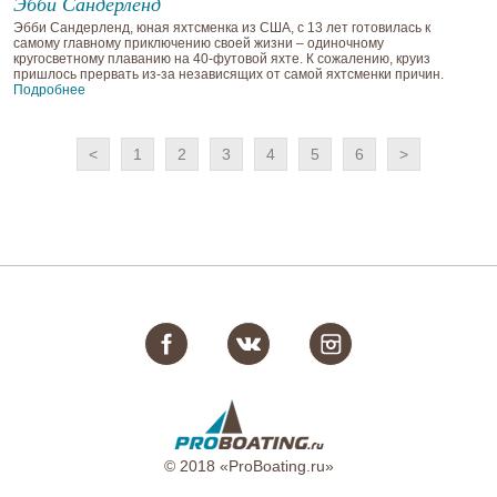
Эбби Сандерленд
Эбби Сандерленд, юная яхтсменка из США, с 13 лет готовилась к
самому главному приключению своей жизни – одиночному
кругосветному плаванию на 40-футовой яхте. К сожалению, круиз
пришлось прервать из-за независящих от самой яхтсменки причин.
Подробнее
<
1
2
3
4
5
6
>
© 2018 «ProBoating.ru»